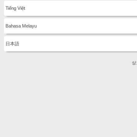
Tiếng Việt
Bahasa Melayu
日本語
상