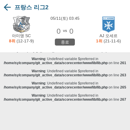
프랑스 리그2
Warning
: Undefined variable $preferred in
/home/sylcompany/git_active_data/scorecenter/www/lib/lib.php
on line
243
05/11(토) 03:45
Deprecated
: stristr(): Passing null to parameter #1 ($haystack) of type string is
deprecated in
/home/sylcompany/git_active_data/scorecenter/www/lib/lib.php
on line
243
0
0
vs
Warning
: Undefined variable $preferred in
아미앵 SC
AJ 오세르
/home/sylcompany/git_active_data/scorecenter/www/lib/lib.php
on line
257
8위
(12-17-9)
1위
(21-11-6)
종료
Warning
: Undefined variable $preferred in
/home/sylcompany/git_active_data/scorecenter/www/lib/lib.php
on line
259
Warning
: Undefined variable $preferred in
/home/sylcompany/git_active_data/scorecenter/www/lib/lib.php
on line
261
Warning
: Undefined variable $preferred in
/home/sylcompany/git_active_data/scorecenter/www/lib/lib.php
on line
263
Warning
: Undefined variable $preferred in
/home/sylcompany/git_active_data/scorecenter/www/lib/lib.php
on line
265
Warning
: Undefined variable $preferred in
/home/sylcompany/git_active_data/scorecenter/www/lib/lib.php
on line
267