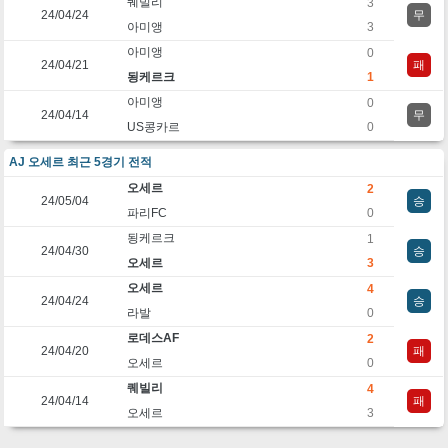
퀘빌리
3
24/04/24
무
아미앵
3
아미앵
0
24/04/21
패
됭케르크
1
아미앵
0
24/04/14
무
US콩카르
0
AJ 오세르 최근 5경기 전적
오세르
2
24/05/04
승
파리FC
0
됭케르크
1
24/04/30
승
오세르
3
오세르
4
24/04/24
승
라발
0
로데스AF
2
24/04/20
패
오세르
0
퀘빌리
4
24/04/14
패
오세르
3