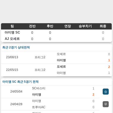
팀
전반
후반
연장
승부차기
최종
아미앵 SC
0
0
0
AJ 오세르
0
0
0
최근 2경기 상대전적
오세르
0
23/08/13
프리그2
아미앵
1
오세르
2
22/05/15
프리그2
아미앵
1
아미앵 SC 최근 5경기 전적
SC바스티
1
24/05/04
승
아미앵
2
아미앵
0
24/04/28
무
트루아AC
0