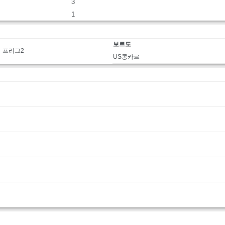
3
1
보르도
프리그2
US콩카르