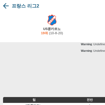
프랑스 리그2
Warning
: Undefine
Deprecated
: stristr(): Passing null to para
Warning
: Undefine
Warning
: Undefine
US콩카르노
Warning
: Undefine
19위
(10-8-20)
Warning
: Undefine
Warning
: Undefine
Warning
: Undefine
팀
전반