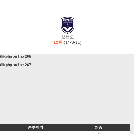
lib.php
on line
243
ta/scorecenter/www/lib/lib.php
on line
243
lib.php
on line
257
lib.php
on line
259
보르도
lib.php
on line
261
12위
(14-9-15)
lib.php
on line
263
lib.php
on line
265
lib.php
on line
267
승부차기
최종