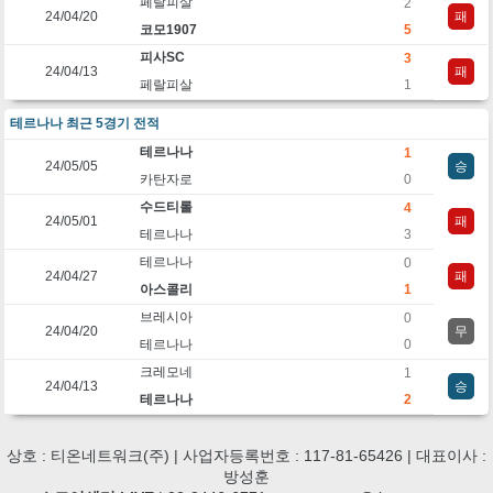
페랄피살
2
24/04/20
패
코모1907
5
피사SC
3
24/04/13
패
페랄피살
1
테르나나 최근 5경기 전적
테르나나
1
24/05/05
승
카탄자로
0
수드티롤
4
24/05/01
패
테르나나
3
테르나나
0
24/04/27
패
아스콜리
1
브레시아
0
24/04/20
무
테르나나
0
크레모네
1
24/04/13
승
테르나나
2
상호 : 티온네트워크(주) | 사업자등록번호 : 117-81-65426 | 대표이사 :
방성훈