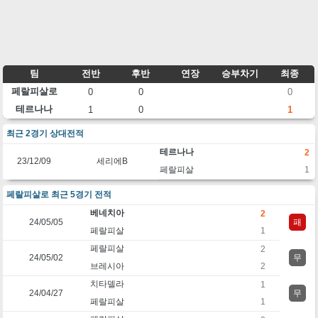
팀
전반
후반
연장
승부차기
최종
페랄피살로
0
0
0
테르나나
1
0
1
최근 2경기 상대전적
테르나나
2
23/12/09
세리에B
페랄피살
1
페랄피살로 최근 5경기 전적
베네치아
2
24/05/05
패
페랄피살
1
페랄피살
2
24/05/02
무
브레시아
2
치타델라
1
24/04/27
무
페랄피살
1