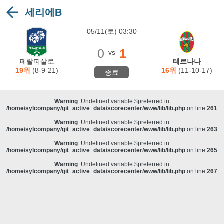
세리에B
Warning
: Undefined variable $preferred in
/home/sylcompany/git_active_data/scorecenter/www/lib/lib.php
on line
243
05/11(토) 03:30
Deprecated
: stristr(): Passing null to parameter #1 ($haystack) of type string is
deprecated in
/home/sylcompany/git_active_data/scorecenter/www/lib/lib.php
on line
243
0
1
vs
Warning
: Undefined variable $preferred in
페랄피살로
테르나나
/home/sylcompany/git_active_data/scorecenter/www/lib/lib.php
on line
257
19위
(8-9-21)
16위
(11-10-17)
종료
Warning
: Undefined variable $preferred in
/home/sylcompany/git_active_data/scorecenter/www/lib/lib.php
on line
259
Warning
: Undefined variable $preferred in
/home/sylcompany/git_active_data/scorecenter/www/lib/lib.php
on line
261
Warning
: Undefined variable $preferred in
/home/sylcompany/git_active_data/scorecenter/www/lib/lib.php
on line
263
Warning
: Undefined variable $preferred in
/home/sylcompany/git_active_data/scorecenter/www/lib/lib.php
on line
265
Warning
: Undefined variable $preferred in
/home/sylcompany/git_active_data/scorecenter/www/lib/lib.php
on line
267