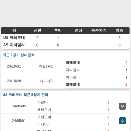
팀
전반
후반
연장
승부차기
최종
US 크레모네
2
1
3
AS 치타델라
0
0
0
최근 2경기 상대전적
크레모네
2
23/10/31
이탈FA컵
치타델라
1
치타델라
1
23/10/28
세리에B
크레모네
2
US 크레모네 최근 5경기 전적
파르마
1
24/05/05
무
크레모네
1
크레모네
2
24/05/01
승
피사SC
1