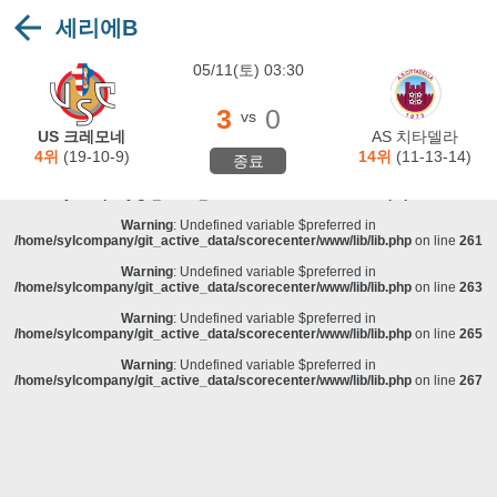
세리에B
Warning
: Undefined variable $preferred in
/home/sylcompany/git_active_data/scorecenter/www/lib/lib.php
on line
243
05/11(토) 03:30
Deprecated
: stristr(): Passing null to parameter #1 ($haystack) of type string is
deprecated in
/home/sylcompany/git_active_data/scorecenter/www/lib/lib.php
on line
243
3
0
vs
Warning
: Undefined variable $preferred in
US 크레모네
AS 치타델라
/home/sylcompany/git_active_data/scorecenter/www/lib/lib.php
on line
257
4위
(19-10-9)
14위
(11-13-14)
종료
Warning
: Undefined variable $preferred in
/home/sylcompany/git_active_data/scorecenter/www/lib/lib.php
on line
259
Warning
: Undefined variable $preferred in
/home/sylcompany/git_active_data/scorecenter/www/lib/lib.php
on line
261
Warning
: Undefined variable $preferred in
/home/sylcompany/git_active_data/scorecenter/www/lib/lib.php
on line
263
Warning
: Undefined variable $preferred in
/home/sylcompany/git_active_data/scorecenter/www/lib/lib.php
on line
265
Warning
: Undefined variable $preferred in
/home/sylcompany/git_active_data/scorecenter/www/lib/lib.php
on line
267