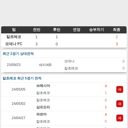
팀
전반
후반
연장
승부차기
최종
칼초레코
1
1
2
모데나 FC
3
0
3
최근 2경기 상대전적
모데나
0
23/09/23
세리에B
칼초레코
0
칼초레코 최근 5경기 전적
브레시아
4
24/05/05
패
칼초레코
1
칼초레코
0
24/05/02
패
삼프도리
1
파르마
4
24/04/27
패
칼초레코
0