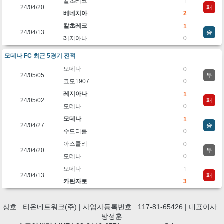
칼초레코
1
24/04/20
패
베네치아
2
칼초레코
1
24/04/13
승
레지아나
0
모데나 FC 최근 5경기 전적
모데나
0
24/05/05
무
코모1907
0
레지아나
1
24/05/02
패
모데나
0
모데나
1
24/04/27
승
수드티롤
0
아스콜리
0
24/04/20
무
모데나
0
모데나
1
24/04/13
패
카탄자로
3
상호 : 티온네트워크(주) | 사업자등록번호 : 117-81-65426 | 대표이사 :
방성훈