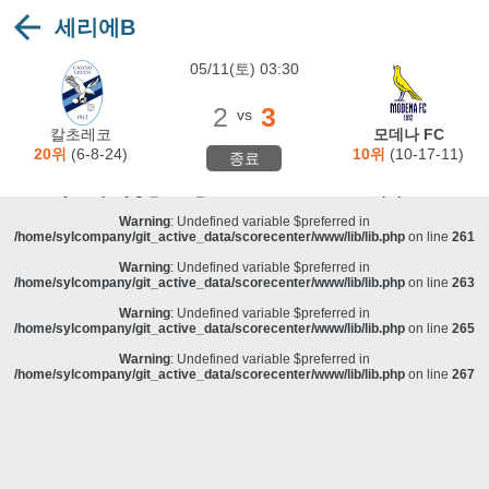
세리에B
Warning
: Undefined variable $preferred in
/home/sylcompany/git_active_data/scorecenter/www/lib/lib.php
on line
243
05/11(토) 03:30
Deprecated
: stristr(): Passing null to parameter #1 ($haystack) of type string is
deprecated in
/home/sylcompany/git_active_data/scorecenter/www/lib/lib.php
on line
243
2
3
vs
Warning
: Undefined variable $preferred in
칼초레코
모데나 FC
/home/sylcompany/git_active_data/scorecenter/www/lib/lib.php
on line
257
20위
(6-8-24)
10위
(10-17-11)
종료
Warning
: Undefined variable $preferred in
/home/sylcompany/git_active_data/scorecenter/www/lib/lib.php
on line
259
Warning
: Undefined variable $preferred in
/home/sylcompany/git_active_data/scorecenter/www/lib/lib.php
on line
261
Warning
: Undefined variable $preferred in
/home/sylcompany/git_active_data/scorecenter/www/lib/lib.php
on line
263
Warning
: Undefined variable $preferred in
/home/sylcompany/git_active_data/scorecenter/www/lib/lib.php
on line
265
Warning
: Undefined variable $preferred in
/home/sylcompany/git_active_data/scorecenter/www/lib/lib.php
on line
267