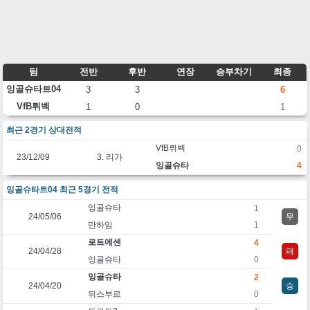
팀
전반
후반
연장
승부차기
최종
잉골슈타트04
3
3
6
VfB뤼벡
1
0
1
최근 2경기 상대전적
VfB뤼벡
0
23/12/09
3. 리가
잉골슈타
4
잉골슈타트04 최근 5경기 전적
잉골슈타
1
24/05/06
무
만하임
1
로트에센
4
24/04/28
패
잉골슈타
0
잉골슈타
2
24/04/20
승
뒤스부르
0