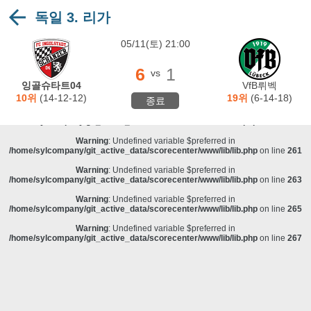
독일 3. 리가
Warning
: Undefined variable $preferred in
/home/sylcompany/git_active_data/scorecenter/www/lib/lib.php
on line
243
05/11(토) 21:00
Deprecated
: stristr(): Passing null to parameter #1 ($haystack) of type string is
deprecated in
/home/sylcompany/git_active_data/scorecenter/www/lib/lib.php
on line
243
6
1
vs
Warning
: Undefined variable $preferred in
잉골슈타트04
VfB뤼벡
/home/sylcompany/git_active_data/scorecenter/www/lib/lib.php
on line
257
10위
(14-12-12)
19위
(6-14-18)
종료
Warning
: Undefined variable $preferred in
/home/sylcompany/git_active_data/scorecenter/www/lib/lib.php
on line
259
Warning
: Undefined variable $preferred in
/home/sylcompany/git_active_data/scorecenter/www/lib/lib.php
on line
261
Warning
: Undefined variable $preferred in
/home/sylcompany/git_active_data/scorecenter/www/lib/lib.php
on line
263
Warning
: Undefined variable $preferred in
/home/sylcompany/git_active_data/scorecenter/www/lib/lib.php
on line
265
Warning
: Undefined variable $preferred in
/home/sylcompany/git_active_data/scorecenter/www/lib/lib.php
on line
267