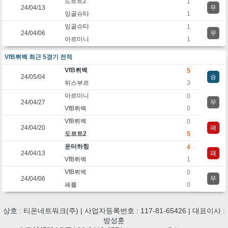
도르트2
1
24/04/13
무
잉골슈타
1
잉골슈타
1
24/04/06
무
아르미니
1
VfB뤼벡 최근 5경기 전적
VfB뤼벡
5
24/05/04
승
뒤스부르
3
아르미니
0
24/04/27
무
VfB뤼벡
0
VfB뤼벡
0
24/04/20
패
도르트2
5
운터하힝
4
24/04/13
패
VfB뤼벡
1
VfB뤼벡
0
24/04/06
무
페를
0
상호 : 티온네트워크(주) | 사업자등록번호 : 117-81-65426 | 대표이사 :
방성훈