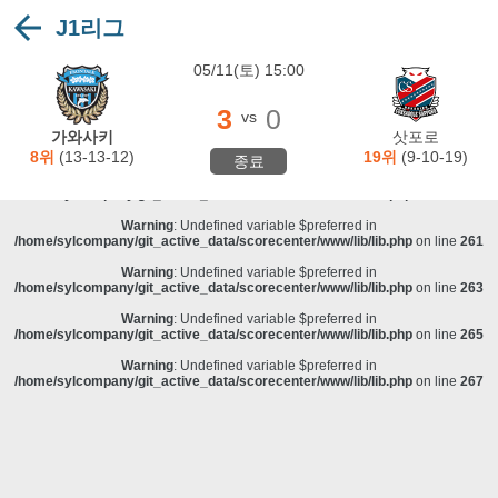
J1리그
Warning
: Undefined variable $preferred in
/home/sylcompany/git_active_data/scorecenter/www/lib/lib.php
on line
243
05/11(토) 15:00
Deprecated
: stristr(): Passing null to parameter #1 ($haystack) of type string is
deprecated in
/home/sylcompany/git_active_data/scorecenter/www/lib/lib.php
on line
243
3
0
vs
Warning
: Undefined variable $preferred in
가와사키
삿포로
/home/sylcompany/git_active_data/scorecenter/www/lib/lib.php
on line
257
8위
(13-13-12)
19위
(9-10-19)
종료
Warning
: Undefined variable $preferred in
/home/sylcompany/git_active_data/scorecenter/www/lib/lib.php
on line
259
Warning
: Undefined variable $preferred in
/home/sylcompany/git_active_data/scorecenter/www/lib/lib.php
on line
261
Warning
: Undefined variable $preferred in
/home/sylcompany/git_active_data/scorecenter/www/lib/lib.php
on line
263
Warning
: Undefined variable $preferred in
/home/sylcompany/git_active_data/scorecenter/www/lib/lib.php
on line
265
Warning
: Undefined variable $preferred in
/home/sylcompany/git_active_data/scorecenter/www/lib/lib.php
on line
267