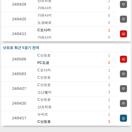
산프히로
2
24/04/28
무
가와사키
2
가와사키
0
24/04/20
무
도쿄베르
0
C오사카
1
24/04/13
패
가와사키
0
삿포로 최근 5경기 전적
C삿포로
1
24/05/06
패
FC도쿄
2
C오사카
1
24/05/03
무
C삿포로
1
C삿포로
3
24/04/27
무
쇼난벨마
3
C삿포로
1
24/04/20
무
산프히로
1
누마즈
1
24/04/17
승
C삿포로
3