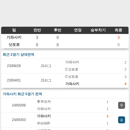
팀
전반
후반
연장
승부차기
최종
가와사키
3
0
3
삿포로
0
0
0
최근 2경기 상대전적
가와사키
2
23/08/26
J1리그
C삿포로
2
C삿포로
3
23/04/01
J1리그
가와사키
4
가와사키 최근 5경기 전적
후쿠오카
1
24/05/06
무
가와사키
1
가와사키
3
24/05/03
승
우라와R
1