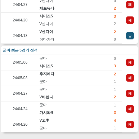
V센다이
0
24/04/27
패
제프유나
2
시미즈S
3
24/04/20
패
V센다이
2
V센다이
2
24/04/13
승
야마가타
0
군마 최근 5경기 전적
군마
0
24/05/06
패
시미즈S
3
후지에다
2
24/05/03
패
군마
1
군마
1
24/04/27
패
V바렌나
2
군마
1
24/04/24
패
가시와R
3
V고후
4
24/04/20
패
군마
1