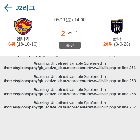
J2리그
Warning
: Undefined variable $preferred in
/home/sylcompany/git_active_data/scorecenter/www/lib/lib.php
on line
243
05/11(토) 14:00
Deprecated
: stristr(): Passing null to parameter #1 ($haystack) of type string is
deprecated in
/home/sylcompany/git_active_data/scorecenter/www/lib/lib.php
on line
243
2
1
vs
Warning
: Undefined variable $preferred in
센다이
군마
/home/sylcompany/git_active_data/scorecenter/www/lib/lib.php
on line
257
6위
(18-10-10)
20위
(3-9-26)
종료
Warning
: Undefined variable $preferred in
/home/sylcompany/git_active_data/scorecenter/www/lib/lib.php
on line
259
Warning
: Undefined variable $preferred in
/home/sylcompany/git_active_data/scorecenter/www/lib/lib.php
on line
261
Warning
: Undefined variable $preferred in
/home/sylcompany/git_active_data/scorecenter/www/lib/lib.php
on line
263
Warning
: Undefined variable $preferred in
/home/sylcompany/git_active_data/scorecenter/www/lib/lib.php
on line
265
Warning
: Undefined variable $preferred in
/home/sylcompany/git_active_data/scorecenter/www/lib/lib.php
on line
267