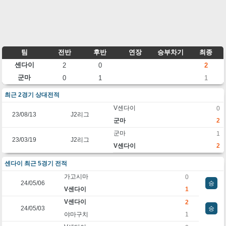
팀
전반
후반
연장
승부차기
최종
센다이
2
0
2
군마
0
1
1
최근 2경기 상대전적
V센다이
0
23/08/13
J2리그
군마
2
군마
1
23/03/19
J2리그
V센다이
2
센다이 최근 5경기 전적
가고시마
0
24/05/06
승
V센다이
1
V센다이
2
24/05/03
승
야마구치
1