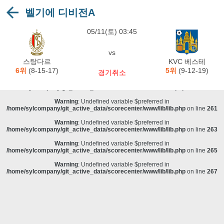
벨기에 디비전A
Warning
: Undefined variable $preferred in
/home/sylcompany/git_active_data/scorecenter/www/lib/lib.php
on line
243
05/11(토) 03:45
Deprecated
: stristr(): Passing null to parameter #1 ($haystack) of type string is
deprecated in
/home/sylcompany/git_active_data/scorecenter/www/lib/lib.php
on line
243
vs
Warning
: Undefined variable $preferred in
스탕다르
KVC 베스테
/home/sylcompany/git_active_data/scorecenter/www/lib/lib.php
on line
257
6위
(8-15-17)
5위
(9-12-19)
경기취소
Warning
: Undefined variable $preferred in
/home/sylcompany/git_active_data/scorecenter/www/lib/lib.php
on line
259
Warning
: Undefined variable $preferred in
/home/sylcompany/git_active_data/scorecenter/www/lib/lib.php
on line
261
Warning
: Undefined variable $preferred in
/home/sylcompany/git_active_data/scorecenter/www/lib/lib.php
on line
263
Warning
: Undefined variable $preferred in
/home/sylcompany/git_active_data/scorecenter/www/lib/lib.php
on line
265
Warning
: Undefined variable $preferred in
/home/sylcompany/git_active_data/scorecenter/www/lib/lib.php
on line
267