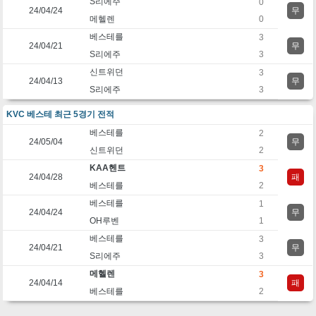
S리에주
0
24/04/24
무
메헬렌
0
베스테를
3
24/04/21
무
S리에주
3
신트위던
3
24/04/13
무
S리에주
3
KVC 베스테 최근 5경기 전적
베스테를
2
24/05/04
무
신트위던
2
KAA헨트
3
24/04/28
패
베스테를
2
베스테를
1
24/04/24
무
OH루벤
1
베스테를
3
24/04/21
무
S리에주
3
메헬렌
3
24/04/14
패
베스테를
2