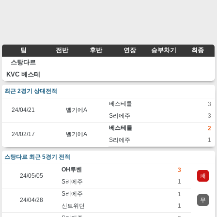
팀
전반
후반
연장
승부차기
최종
스탕다르
KVC 베스테
최근 2경기 상대전적
베스테를
3
24/04/21
벨기에A
S리에주
3
베스테를
2
24/02/17
벨기에A
S리에주
1
스탕다르 최근 5경기 전적
OH루벤
3
24/05/05
패
S리에주
1
S리에주
1
24/04/28
무
신트위던
1