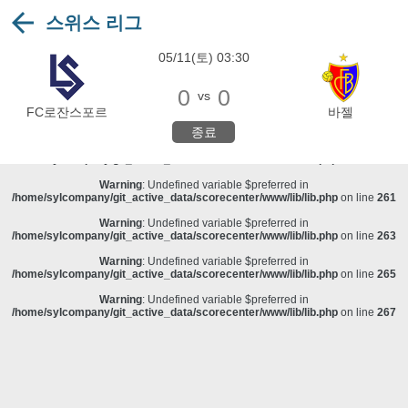
스위스 리그
Warning
: Undefined variable $preferred in
/home/sylcompany/git_active_data/scorecenter/www/lib/lib.php
on line
243
05/11(토) 03:30
Deprecated
: stristr(): Passing null to parameter #1 ($haystack) of type string is
deprecated in
/home/sylcompany/git_active_data/scorecenter/www/lib/lib.php
on line
243
0
0
vs
Warning
: Undefined variable $preferred in
FC로잔스포르
바젤
/home/sylcompany/git_active_data/scorecenter/www/lib/lib.php
on line
257
종료
Warning
: Undefined variable $preferred in
/home/sylcompany/git_active_data/scorecenter/www/lib/lib.php
on line
259
Warning
: Undefined variable $preferred in
/home/sylcompany/git_active_data/scorecenter/www/lib/lib.php
on line
261
Warning
: Undefined variable $preferred in
/home/sylcompany/git_active_data/scorecenter/www/lib/lib.php
on line
263
Warning
: Undefined variable $preferred in
/home/sylcompany/git_active_data/scorecenter/www/lib/lib.php
on line
265
Warning
: Undefined variable $preferred in
/home/sylcompany/git_active_data/scorecenter/www/lib/lib.php
on line
267