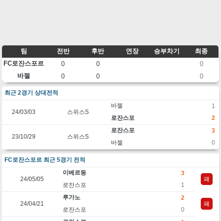
팀
전반
후반
연장
승부차기
최종
FC로잔스포르
0
0
0
바젤
0
0
0
최근 2경기 상대전적
바젤
1
24/03/03
스위스S
로잔스포
2
로잔스포
3
23/10/29
스위스S
바젤
0
FC로잔스포르 최근 5경기 전적
이베르동
3
24/05/05
패
로잔스포
1
루가노
2
24/04/21
패
로잔스포
0