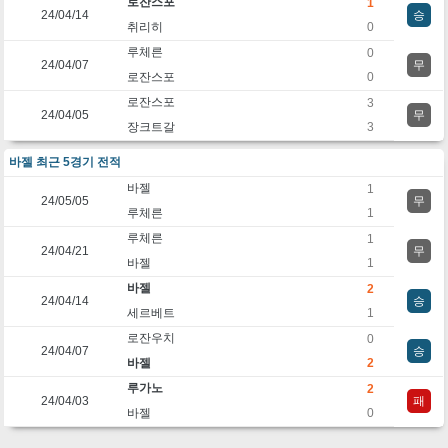
로잔스포
1
24/04/14
승
취리히
0
루체른
0
24/04/07
무
로잔스포
0
로잔스포
3
24/04/05
무
장크트갈
3
바젤 최근 5경기 전적
바젤
1
24/05/05
무
루체른
1
루체른
1
24/04/21
무
바젤
1
바젤
2
24/04/14
승
세르베트
1
로잔우치
0
24/04/07
승
바젤
2
루가노
2
24/04/03
패
바젤
0