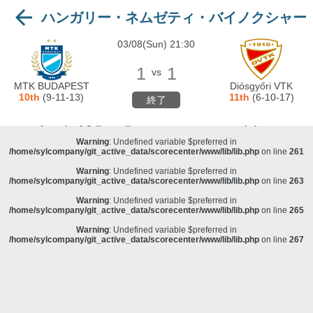
ハンガリー・ネムゼティ・バイノクシャー
Warning
: Undefined variable $preferred in
/home/sylcompany/git_active_data/scorecenter/www/lib/lib.php
on line
243
03/08(Sun) 21:30
Deprecated
: stristr(): Passing null to parameter #1 ($haystack) of type string is
グI
deprecated in
/home/sylcompany/git_active_data/scorecenter/www/lib/lib.php
on line
243
1
1
vs
Warning
: Undefined variable $preferred in
MTK BUDAPEST
Diósgyőri VTK
/home/sylcompany/git_active_data/scorecenter/www/lib/lib.php
on line
257
10th
(9-11-13)
11th
(6-10-17)
終了
Warning
: Undefined variable $preferred in
/home/sylcompany/git_active_data/scorecenter/www/lib/lib.php
on line
259
Warning
: Undefined variable $preferred in
/home/sylcompany/git_active_data/scorecenter/www/lib/lib.php
on line
261
Warning
: Undefined variable $preferred in
/home/sylcompany/git_active_data/scorecenter/www/lib/lib.php
on line
263
Warning
: Undefined variable $preferred in
/home/sylcompany/git_active_data/scorecenter/www/lib/lib.php
on line
265
Warning
: Undefined variable $preferred in
/home/sylcompany/git_active_data/scorecenter/www/lib/lib.php
on line
267