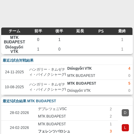
チーム
前半
後半
延長
最終
PS
MTK
0
1
1
BUDAPEST
Diósgyőri
1
0
1
VTK
最近2試合対戦結果
Diósgyőri VTK
4
ハンガリー・ネムゼテ
24-11-2025
ィ・バイノクシャーグI
MTK BUDAPEST
0
MTK BUDAPEST
5
ハンガリー・ネムゼテ
10-08-2025
ィ・バイノクシャーグI
Diósgyőri VTK
0
最近5試合結果 MTK BUDAPEST
デブレツェニVSC
2
28-02-2026
D
MTK BUDAPEST
2
MTK BUDAPEST
1
24-02-2026
L
フェレンツバロシュ
3