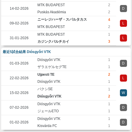
MTK BUDAPEST
2
14-02-2026
D
Puskás Akadémia
2
ニーレジハーザ・スパルタカス
4
09-02-2026
L
MTK BUDAPEST
2
MTK BUDAPEST
1
31-01-2026
L
カジンクバルチカイ
3
最近5試合結果 Diósgyőri VTK
Diósgyőri VTK
1
01-03-2026
D
ザラエゲルセグTE
1
Ujpesti TE
2
22-02-2026
L
Diósgyőri VTK
1
パクシSE
1
15-02-2026
W
Diósgyőri VTK
2
Diósgyőri VTK
1
07-02-2026
D
ジェールETO
1
Diósgyőri VTK
1
01-02-2026
D
Kisvárda FC
1