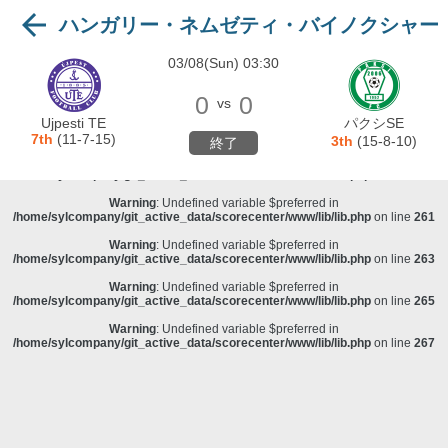
ハンガリー・ネムゼティ・バイノクシャー
Warning
: Undefined variable $preferred in
/home/sylcompany/git_active_data/scorecenter/www/lib/lib.php
on line
243
03/08(Sun) 03:30
Deprecated
: stristr(): Passing null to parameter #1 ($haystack) of type string is
グI
deprecated in
/home/sylcompany/git_active_data/scorecenter/www/lib/lib.php
on line
243
0
0
vs
Warning
: Undefined variable $preferred in
Ujpesti TE
パクシSE
/home/sylcompany/git_active_data/scorecenter/www/lib/lib.php
on line
257
7th
(11-7-15)
3th
(15-8-10)
終了
Warning
: Undefined variable $preferred in
/home/sylcompany/git_active_data/scorecenter/www/lib/lib.php
on line
259
Warning
: Undefined variable $preferred in
/home/sylcompany/git_active_data/scorecenter/www/lib/lib.php
on line
261
Warning
: Undefined variable $preferred in
/home/sylcompany/git_active_data/scorecenter/www/lib/lib.php
on line
263
Warning
: Undefined variable $preferred in
/home/sylcompany/git_active_data/scorecenter/www/lib/lib.php
on line
265
Warning
: Undefined variable $preferred in
/home/sylcompany/git_active_data/scorecenter/www/lib/lib.php
on line
267