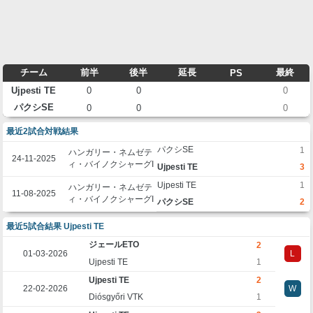
チーム
前半
後半
延長
最終
PS
Ujpesti TE
0
0
0
パクシSE
0
0
0
最近2試合対戦結果
パクシSE
1
ハンガリー・ネムゼテ
24-11-2025
ィ・バイノクシャーグI
Ujpesti TE
3
Ujpesti TE
1
ハンガリー・ネムゼテ
11-08-2025
ィ・バイノクシャーグI
パクシSE
2
最近5試合結果 Ujpesti TE
ジェールETO
2
01-03-2026
L
Ujpesti TE
1
Ujpesti TE
2
22-02-2026
W
Diósgyőri VTK
1