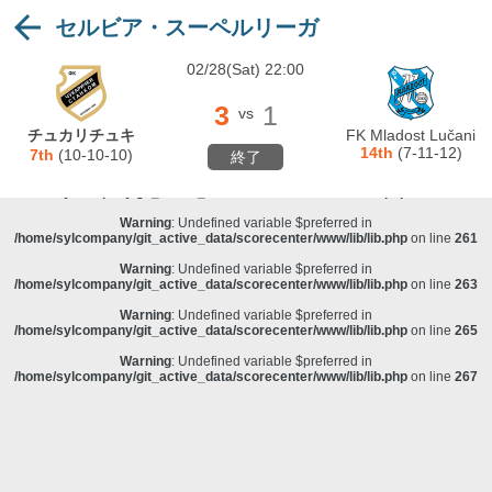
セルビア・スーペルリーガ
Warning
: Undefined variable $preferred in
/home/sylcompany/git_active_data/scorecenter/www/lib/lib.php
on line
243
02/28(Sat) 22:00
Deprecated
: stristr(): Passing null to parameter #1 ($haystack) of type string is
deprecated in
/home/sylcompany/git_active_data/scorecenter/www/lib/lib.php
on line
243
3
1
vs
Warning
: Undefined variable $preferred in
チュカリチュキ
FK Mladost Lučani
/home/sylcompany/git_active_data/scorecenter/www/lib/lib.php
on line
257
14th
(7-11-12)
7th
(10-10-10)
終了
Warning
: Undefined variable $preferred in
/home/sylcompany/git_active_data/scorecenter/www/lib/lib.php
on line
259
Warning
: Undefined variable $preferred in
/home/sylcompany/git_active_data/scorecenter/www/lib/lib.php
on line
261
Warning
: Undefined variable $preferred in
/home/sylcompany/git_active_data/scorecenter/www/lib/lib.php
on line
263
Warning
: Undefined variable $preferred in
/home/sylcompany/git_active_data/scorecenter/www/lib/lib.php
on line
265
Warning
: Undefined variable $preferred in
/home/sylcompany/git_active_data/scorecenter/www/lib/lib.php
on line
267