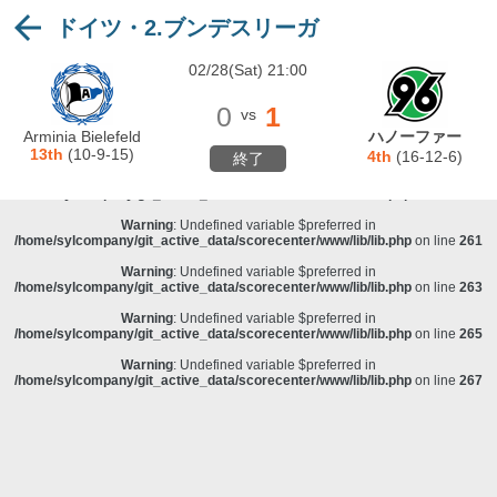
ドイツ・2.ブンデスリーガ
Warning
: Undefined variable $preferred in
/home/sylcompany/git_active_data/scorecenter/www/lib/lib.php
on line
243
02/28(Sat) 21:00
Deprecated
: stristr(): Passing null to parameter #1 ($haystack) of type string is
deprecated in
/home/sylcompany/git_active_data/scorecenter/www/lib/lib.php
on line
243
0
1
vs
Warning
: Undefined variable $preferred in
Arminia Bielefeld
ハノーファー
/home/sylcompany/git_active_data/scorecenter/www/lib/lib.php
on line
257
13th
(10-9-15)
4th
(16-12-6)
終了
Warning
: Undefined variable $preferred in
/home/sylcompany/git_active_data/scorecenter/www/lib/lib.php
on line
259
Warning
: Undefined variable $preferred in
/home/sylcompany/git_active_data/scorecenter/www/lib/lib.php
on line
261
Warning
: Undefined variable $preferred in
/home/sylcompany/git_active_data/scorecenter/www/lib/lib.php
on line
263
Warning
: Undefined variable $preferred in
/home/sylcompany/git_active_data/scorecenter/www/lib/lib.php
on line
265
Warning
: Undefined variable $preferred in
/home/sylcompany/git_active_data/scorecenter/www/lib/lib.php
on line
267