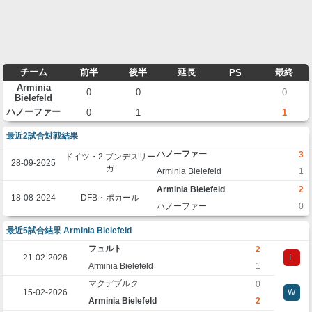
チーム
前半
後半
延長
最終
PS
Arminia
0
0
0
Bielefeld
ハノーファー
0
1
1
最近2試合対戦結果
ハノーファー
3
ドイツ・2.ブンデスリー
28-09-2025
ガ
Arminia Bielefeld
1
Arminia Bielefeld
2
18-08-2024
DFB・ポカール
ハノーファー
0
最近5試合結果 Arminia Bielefeld
フュルト
2
21-02-2026
L
Arminia Bielefeld
1
マクデブルク
0
15-02-2026
W
Arminia Bielefeld
2