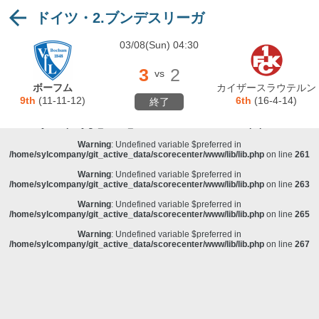
ドイツ・2.ブンデスリーガ
Warning
: Undefined variable $preferred in
/home/sylcompany/git_active_data/scorecenter/www/lib/lib.php
on line
243
03/08(Sun) 04:30
Deprecated
: stristr(): Passing null to parameter #1 ($haystack) of type string is
deprecated in
/home/sylcompany/git_active_data/scorecenter/www/lib/lib.php
on line
243
3
2
vs
Warning
: Undefined variable $preferred in
ボーフム
カイザースラウテルン
/home/sylcompany/git_active_data/scorecenter/www/lib/lib.php
on line
257
9th
(11-11-12)
6th
(16-4-14)
終了
Warning
: Undefined variable $preferred in
/home/sylcompany/git_active_data/scorecenter/www/lib/lib.php
on line
259
Warning
: Undefined variable $preferred in
/home/sylcompany/git_active_data/scorecenter/www/lib/lib.php
on line
261
Warning
: Undefined variable $preferred in
/home/sylcompany/git_active_data/scorecenter/www/lib/lib.php
on line
263
Warning
: Undefined variable $preferred in
/home/sylcompany/git_active_data/scorecenter/www/lib/lib.php
on line
265
Warning
: Undefined variable $preferred in
/home/sylcompany/git_active_data/scorecenter/www/lib/lib.php
on line
267