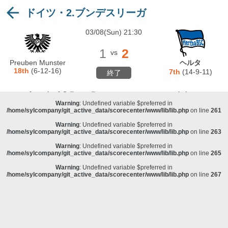
ドイツ・2.ブンデスリーガ
Warning
: Undefined variable $preferred in
/home/sylcompany/git_active_data/scorecenter/www/lib/lib.php
on line
243
03/08(Sun) 21:30
Deprecated
: stristr(): Passing null to parameter #1 ($haystack) of type string is
deprecated in
/home/sylcompany/git_active_data/scorecenter/www/lib/lib.php
on line
243
1
2
vs
Warning
: Undefined variable $preferred in
Preuben Munster
ヘルタ
/home/sylcompany/git_active_data/scorecenter/www/lib/lib.php
on line
257
18th
(6-12-16)
7th
(14-9-11)
終了
Warning
: Undefined variable $preferred in
/home/sylcompany/git_active_data/scorecenter/www/lib/lib.php
on line
259
Warning
: Undefined variable $preferred in
/home/sylcompany/git_active_data/scorecenter/www/lib/lib.php
on line
261
Warning
: Undefined variable $preferred in
/home/sylcompany/git_active_data/scorecenter/www/lib/lib.php
on line
263
Warning
: Undefined variable $preferred in
/home/sylcompany/git_active_data/scorecenter/www/lib/lib.php
on line
265
Warning
: Undefined variable $preferred in
/home/sylcompany/git_active_data/scorecenter/www/lib/lib.php
on line
267