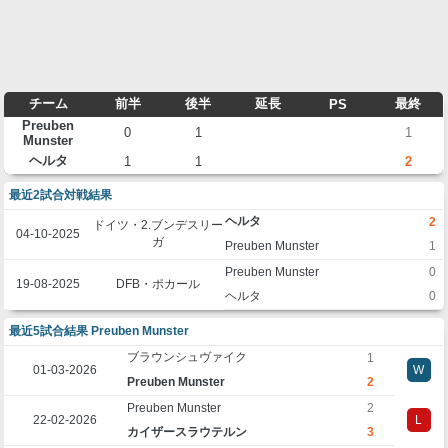
チーム
前半
後半
延長
最終
PS
Preuben
0
1
1
Munster
ヘルタ
1
1
2
最近2試合対戦結果
ヘルタ
2
ドイツ・2.ブンデスリー
04-10-2025
ガ
Preuben Munster
1
Preuben Munster
0
19-08-2025
DFB・ポカール
ヘルタ
0
最近5試合結果 Preuben Munster
ブラウンシュヴァイク
1
01-03-2026
W
Preuben Munster
2
Preuben Munster
2
22-02-2026
L
カイザースラウテルン
3