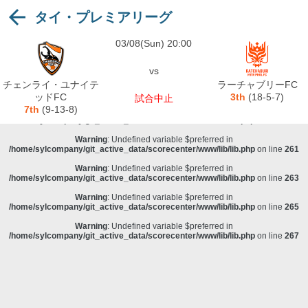
タイ・プレミアリーグ
Warning
: Undefined variable $preferred in
/home/sylcompany/git_active_data/scorecenter/www/lib/lib.php
on line
243
03/08(Sun) 20:00
Deprecated
: stristr(): Passing null to parameter #1 ($haystack) of type string is
deprecated in
/home/sylcompany/git_active_data/scorecenter/www/lib/lib.php
on line
243
vs
Warning
: Undefined variable $preferred in
チェンライ・ユナイテ
ラーチャブリーFC
/home/sylcompany/git_active_data/scorecenter/www/lib/lib.php
on line
257
ッドFC
3th
(18-5-7)
試合中止
7th
(9-13-8)
Warning
: Undefined variable $preferred in
/home/sylcompany/git_active_data/scorecenter/www/lib/lib.php
on line
259
Warning
: Undefined variable $preferred in
/home/sylcompany/git_active_data/scorecenter/www/lib/lib.php
on line
261
Warning
: Undefined variable $preferred in
/home/sylcompany/git_active_data/scorecenter/www/lib/lib.php
on line
263
Warning
: Undefined variable $preferred in
/home/sylcompany/git_active_data/scorecenter/www/lib/lib.php
on line
265
Warning
: Undefined variable $preferred in
/home/sylcompany/git_active_data/scorecenter/www/lib/lib.php
on line
267