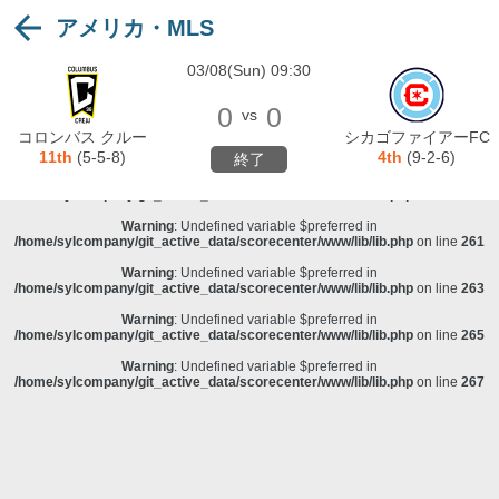
アメリカ・MLS
Warning
: Undefined variable $preferred in
/home/sylcompany/git_active_data/scorecenter/www/lib/lib.php
on line
243
03/08(Sun) 09:30
Deprecated
: stristr(): Passing null to parameter #1 ($haystack) of type string is
deprecated in
/home/sylcompany/git_active_data/scorecenter/www/lib/lib.php
on line
243
0
0
vs
Warning
: Undefined variable $preferred in
コロンバス クルー
シカゴファイアーFC
/home/sylcompany/git_active_data/scorecenter/www/lib/lib.php
on line
257
11th
(5-5-8)
4th
(9-2-6)
終了
Warning
: Undefined variable $preferred in
/home/sylcompany/git_active_data/scorecenter/www/lib/lib.php
on line
259
Warning
: Undefined variable $preferred in
/home/sylcompany/git_active_data/scorecenter/www/lib/lib.php
on line
261
Warning
: Undefined variable $preferred in
/home/sylcompany/git_active_data/scorecenter/www/lib/lib.php
on line
263
Warning
: Undefined variable $preferred in
/home/sylcompany/git_active_data/scorecenter/www/lib/lib.php
on line
265
Warning
: Undefined variable $preferred in
/home/sylcompany/git_active_data/scorecenter/www/lib/lib.php
on line
267