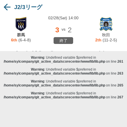
J2/3リーグ
Warning
: Undefined variable $preferred in
/home/sylcompany/git_active_data/scorecenter/www/lib/lib.php
on line
243
02/28(Sat) 14:00
Deprecated
: stristr(): Passing null to parameter #1 ($haystack) of type string is
deprecated in
/home/sylcompany/git_active_data/scorecenter/www/lib/lib.php
on line
243
3
2
vs
Warning
: Undefined variable $preferred in
群馬
秋田
/home/sylcompany/git_active_data/scorecenter/www/lib/lib.php
on line
257
6th
(6-4-8)
2th
(11-2-5)
終了
Warning
: Undefined variable $preferred in
/home/sylcompany/git_active_data/scorecenter/www/lib/lib.php
on line
259
Warning
: Undefined variable $preferred in
/home/sylcompany/git_active_data/scorecenter/www/lib/lib.php
on line
261
Warning
: Undefined variable $preferred in
/home/sylcompany/git_active_data/scorecenter/www/lib/lib.php
on line
263
Warning
: Undefined variable $preferred in
/home/sylcompany/git_active_data/scorecenter/www/lib/lib.php
on line
265
Warning
: Undefined variable $preferred in
/home/sylcompany/git_active_data/scorecenter/www/lib/lib.php
on line
267