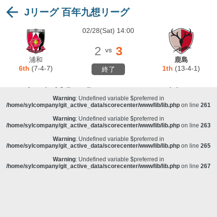
Jリーグ 百年九想リーグ
Warning
: Undefined variable $preferred in
/home/sylcompany/git_active_data/scorecenter/www/lib/lib.php
on line
243
02/28(Sat) 14:00
Deprecated
: stristr(): Passing null to parameter #1 ($haystack) of type string is
deprecated in
/home/sylcompany/git_active_data/scorecenter/www/lib/lib.php
on line
243
2
3
vs
Warning
: Undefined variable $preferred in
浦和
鹿島
/home/sylcompany/git_active_data/scorecenter/www/lib/lib.php
on line
257
6th
(7-4-7)
1th
(13-4-1)
終了
Warning
: Undefined variable $preferred in
/home/sylcompany/git_active_data/scorecenter/www/lib/lib.php
on line
259
Warning
: Undefined variable $preferred in
/home/sylcompany/git_active_data/scorecenter/www/lib/lib.php
on line
261
Warning
: Undefined variable $preferred in
/home/sylcompany/git_active_data/scorecenter/www/lib/lib.php
on line
263
Warning
: Undefined variable $preferred in
/home/sylcompany/git_active_data/scorecenter/www/lib/lib.php
on line
265
Warning
: Undefined variable $preferred in
/home/sylcompany/git_active_data/scorecenter/www/lib/lib.php
on line
267