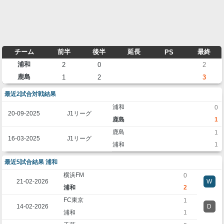
チーム
前半
後半
延長
最終
PS
浦和
2
0
2
鹿島
1
2
3
最近2試合対戦結果
浦和
0
20-09-2025
J1リーグ
鹿島
1
鹿島
1
16-03-2025
J1リーグ
浦和
1
最近5試合結果 浦和
横浜FM
0
21-02-2026
W
浦和
2
FC東京
1
14-02-2026
D
浦和
1