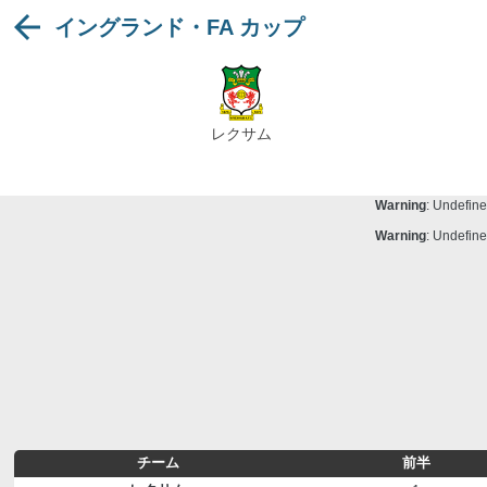
イングランド・FA カップ
Warning
: Undefine
Deprecated
: stristr(): Passing null to para
Warning
: Undefine
Warning
: Undefine
レクサム
Warning
: Undefine
Warning
: Undefine
Warning
: Undefine
Warning
: Undefine
チーム
前半