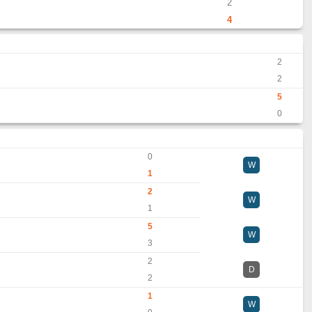
2
4
2
2
5
0
0
W
1
2
W
1
5
W
3
2
D
2
1
W