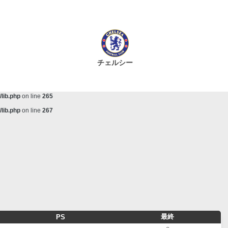
lib.php
on line
243
ta/scorecenter/www/lib/lib.php
on line
243
lib.php
on line
257
lib.php
on line
259
チェルシー
lib.php
on line
261
lib.php
on line
263
lib.php
on line
265
lib.php
on line
267
最終
PS