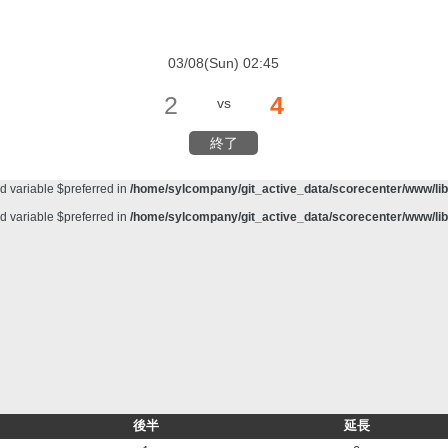
d variable $preferred in
/home/sylcompany/git_active_data/scorecenter/www/lib/
meter #1 ($haystack) of type string is deprecated in
/home/sylcompany/git_active_da
03/08(Sun) 02:45
d variable $preferred in
/home/sylcompany/git_active_data/scorecenter/www/lib/
2
4
vs
d variable $preferred in
/home/sylcompany/git_active_data/scorecenter/www/lib/
d variable $preferred in
/home/sylcompany/git_active_data/scorecenter/www/lib/
終了
d variable $preferred in
/home/sylcompany/git_active_data/scorecenter/www/lib/
d variable $preferred in
/home/sylcompany/git_active_data/scorecenter/www/lib/
d variable $preferred in
/home/sylcompany/git_active_data/scorecenter/www/lib/
後半
延長