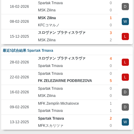
Spartak Trnava
0
16-02-2026
D
MSK Zilina
0
MSK Zilina
1
08-02-2026
W
KFCコマルノ
0
スロヴァン ブラティスラヴァ
3
15-12-2025
L
MSK Zilina
2
最近5試合結果 Spartak Trnava
スロヴァン ブラティスラヴァ
4
28-02-2026
L
Spartak Trnava
0
Spartak Trnava
0
22-02-2026
L
FK ZELEZIARNE PODBREZOVA
5
Spartak Trnava
0
16-02-2026
D
MSK Zilina
0
MFK Zemplín Michalovce
1
09-02-2026
D
Spartak Trnava
1
Spartak Trnava
2
13-12-2025
W
MFKスカリツァ
0