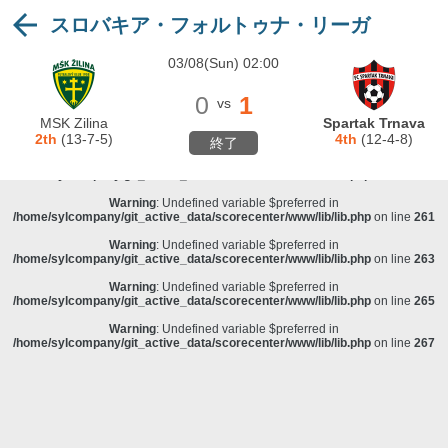
スロバキア・フォルトゥナ・リーガ
Warning
: Undefined variable $preferred in
/home/sylcompany/git_active_data/scorecenter/www/lib/lib.php
on line
243
03/08(Sun) 02:00
Deprecated
: stristr(): Passing null to parameter #1 ($haystack) of type string is
deprecated in
/home/sylcompany/git_active_data/scorecenter/www/lib/lib.php
on line
243
0
1
vs
Warning
: Undefined variable $preferred in
MSK Zilina
Spartak Trnava
/home/sylcompany/git_active_data/scorecenter/www/lib/lib.php
on line
257
2th
(13-7-5)
4th
(12-4-8)
終了
Warning
: Undefined variable $preferred in
/home/sylcompany/git_active_data/scorecenter/www/lib/lib.php
on line
259
Warning
: Undefined variable $preferred in
/home/sylcompany/git_active_data/scorecenter/www/lib/lib.php
on line
261
Warning
: Undefined variable $preferred in
/home/sylcompany/git_active_data/scorecenter/www/lib/lib.php
on line
263
Warning
: Undefined variable $preferred in
/home/sylcompany/git_active_data/scorecenter/www/lib/lib.php
on line
265
Warning
: Undefined variable $preferred in
/home/sylcompany/git_active_data/scorecenter/www/lib/lib.php
on line
267