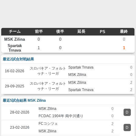
チーム
前半
後半
延長
最終
PS
MSK Zilina
0
0
0
Spartak
1
0
1
Trnava
最近2試合対戦結果
Spartak Trnava
0
スロバキア・フォルト
16-02-2026
ゥナ・リーガ
MSK Zilina
0
MSK Zilina
2
スロバキア・フォルト
29-09-2025
ゥナ・リーガ
Spartak Trnava
2
最近5試合結果 MSK Zilina
MSK Zilina
0
28-02-2026
D
FCDAC 1904年 両中川通り
0
FCコシツェ
2
23-02-2026
D
MSK Zilina
2