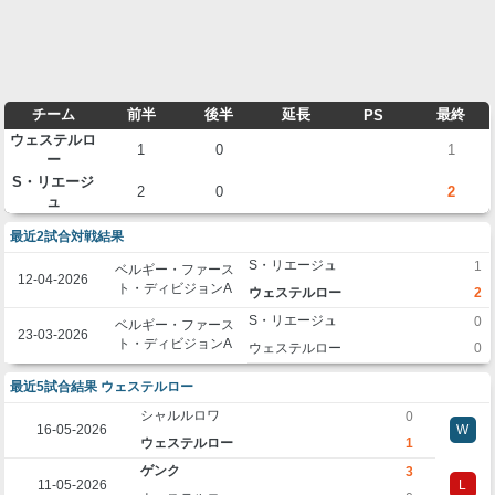
チーム
前半
後半
延長
最終
PS
ウェステルロ
1
0
1
ー
S・リエージ
2
0
2
ュ
最近2試合対戦結果
S・リエージュ
1
ベルギー・ファース
12-04-2026
ト・ディビジョンA
ウェステルロー
2
S・リエージュ
0
ベルギー・ファース
23-03-2026
ト・ディビジョンA
ウェステルロー
0
最近5試合結果 ウェステルロー
シャルルロワ
0
16-05-2026
W
ウェステルロー
1
ゲンク
3
11-05-2026
L