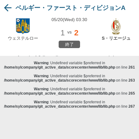
ベルギー・ファースト・ディビジョンA
Warning
: Undefined variable $preferred in
/home/sylcompany/git_active_data/scorecenter/www/lib/lib.php
on line
243
05/20(Wed) 03:30
Deprecated
: stristr(): Passing null to parameter #1 ($haystack) of type string is
deprecated in
/home/sylcompany/git_active_data/scorecenter/www/lib/lib.php
on line
243
1
2
vs
Warning
: Undefined variable $preferred in
ウェステルロー
S・リエージュ
/home/sylcompany/git_active_data/scorecenter/www/lib/lib.php
on line
257
終了
Warning
: Undefined variable $preferred in
/home/sylcompany/git_active_data/scorecenter/www/lib/lib.php
on line
259
Warning
: Undefined variable $preferred in
/home/sylcompany/git_active_data/scorecenter/www/lib/lib.php
on line
261
Warning
: Undefined variable $preferred in
/home/sylcompany/git_active_data/scorecenter/www/lib/lib.php
on line
263
Warning
: Undefined variable $preferred in
/home/sylcompany/git_active_data/scorecenter/www/lib/lib.php
on line
265
Warning
: Undefined variable $preferred in
/home/sylcompany/git_active_data/scorecenter/www/lib/lib.php
on line
267