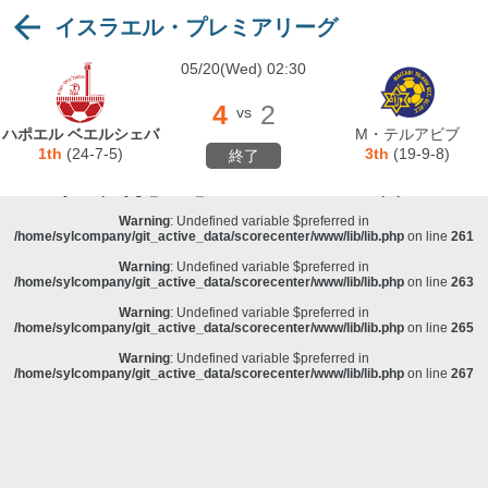
イスラエル・プレミアリーグ
Warning
: Undefined variable $preferred in
/home/sylcompany/git_active_data/scorecenter/www/lib/lib.php
on line
243
05/20(Wed) 02:30
Deprecated
: stristr(): Passing null to parameter #1 ($haystack) of type string is
deprecated in
/home/sylcompany/git_active_data/scorecenter/www/lib/lib.php
on line
243
4
2
vs
Warning
: Undefined variable $preferred in
ハポエル ベエルシェバ
M・テルアビブ
/home/sylcompany/git_active_data/scorecenter/www/lib/lib.php
on line
257
1th
(24-7-5)
3th
(19-9-8)
終了
Warning
: Undefined variable $preferred in
/home/sylcompany/git_active_data/scorecenter/www/lib/lib.php
on line
259
Warning
: Undefined variable $preferred in
/home/sylcompany/git_active_data/scorecenter/www/lib/lib.php
on line
261
Warning
: Undefined variable $preferred in
/home/sylcompany/git_active_data/scorecenter/www/lib/lib.php
on line
263
Warning
: Undefined variable $preferred in
/home/sylcompany/git_active_data/scorecenter/www/lib/lib.php
on line
265
Warning
: Undefined variable $preferred in
/home/sylcompany/git_active_data/scorecenter/www/lib/lib.php
on line
267